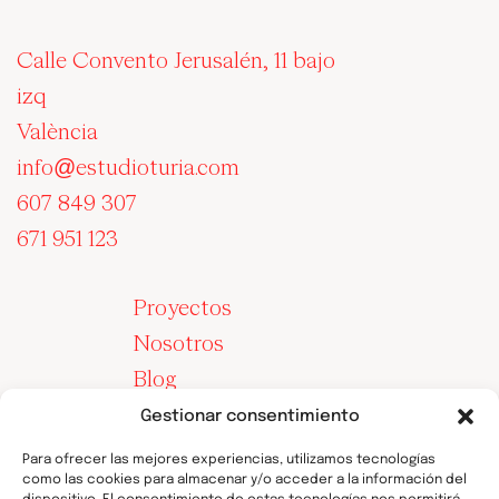
Calle Convento Jerusalén, 11 bajo
izq
València
info@estudioturia.com
607 849 307
671 951 123
Proyectos
Nosotros
Blog
Contacto
Gestionar consentimiento
Para ofrecer las mejores experiencias, utilizamos tecnologías
como las cookies para almacenar y/o acceder a la información del