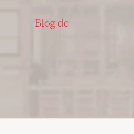
Blog de
I
n
t
e
r
i
o
r
i
s
m
o