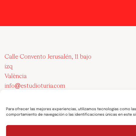
Calle Convento Jerusalén, 11 bajo
izq
València
info@estudioturia.com
607 849 307
Para ofrecer las mejores experiencias, utilizamos tecnologías como la
Portfolio
comportamiento de navegación o las identificaciones únicas en este sit
Nosotros
Blog