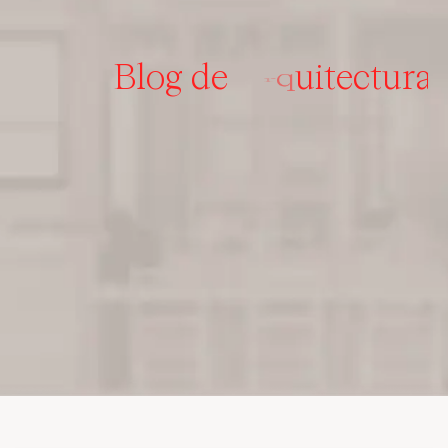
Blog de
u
r
a
t
c
i
t
e
I
n
t
o
e
i
r
r
i