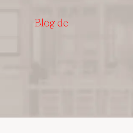
Blog de
I
n
t
e
r
i
o
r
i
s
m
o